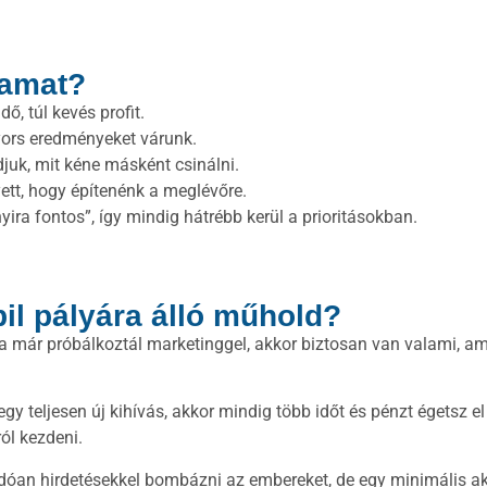
yamat?
, túl kevés profit.
yors eredményeket várunk.
uk, mit kéne másként csinálni.
yett, hogy építenénk a meglévőre.
ra fontos”, így mindig hátrébb kerül a prioritásokban.
il pályára álló műhold?
 már próbálkoztál marketinggel, akkor biztosan van valami, a
teljesen új kihívás, akkor mindig több időt és pénzt égetsz el 
ól kezdeni.
óan hirdetésekkel bombázni az embereket, de egy minimális aktiv