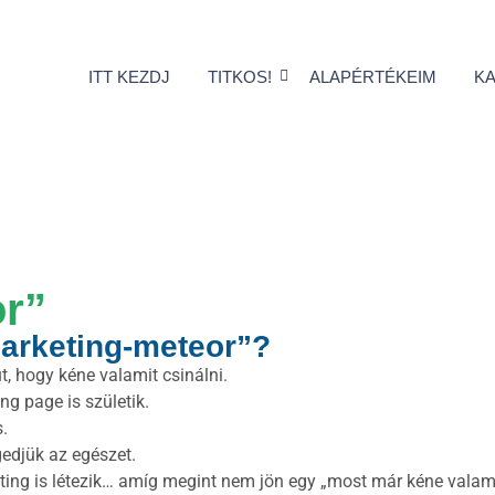
ITT KEZDJ
TITKOS!
ALAPÉRTÉKEIM
K
or”
marketing-meteor”?
, hogy kéne valamit csinálni.
ng page is születik.
.
edjük az egészet.
eting is létezik… amíg megint nem jön egy „most már kéne valami