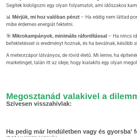
Segítek kidolgozni egy olyan folyamatot, ami időszakos kamp
📊
– Ha eddig nem láttad pont
Mérjük, mi hoz valóban pénzt
mibe érdemes energiát fektetni.
🎯
– Ha nincs id
Mikrokampányok, minimális ráfordítással
befektetéssel is eredményt hoznak, és ha beválnak, később 
A meteorzápor látványos, de rövid életű. Mi lenne, ha építené
marketinget, talán itt az ideje, hogy kialakíts egy olyan meg
Megosztanád valakivel a dilemm
Szívesen visszahívlak:
Ha pedig már lendületben vagy és gyorsba' fe