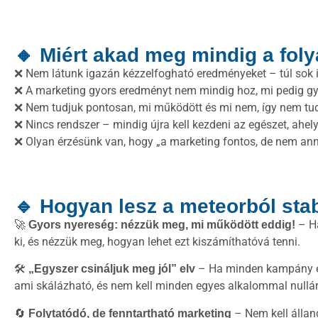
🔸 Miért akad meg mindig a fol
❌ Nem látunk igazán kézzelfogható eredményeket – túl sok idő
❌ A marketing gyors eredményt nem mindig hoz, mi pedig g
❌ Nem tudjuk pontosan, mi működött és mi nem, így nem tudj
❌ Nincs rendszer – mindig újra kell kezdeni az egészet, ahel
❌ Olyan érzésünk van, hogy „a marketing fontos, de nem annyi
🔹 Hogyan lesz a meteorból stab
🚀
– Ha
Gyors nyereség: nézzük meg, mi működött eddig!
ki, és nézzük meg, hogyan lehet ezt kiszámíthatóvá tenni.
🛠
– Ha minden kampány egy 
„Egyszer csináljuk meg jól” elv
ami skálázható, és nem kell minden egyes alkalommal nullár
🔄
– Nem kell álland
Folytatódó, de fenntartható marketing