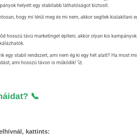
ányok helyett egy stabilabb láthatóságot biztosít.
osan, hogy mi térül meg és mi nem, akkor segítek kialakítani eg
őd hosszú távú marketinget építeni, akkor olyan kis kampányok
skálázhatók.
nk egy stabil rendszert, ami nem ég ki egy hét alatt? Ha most mi
oldást, ami hosszú távon is működik! 🚀
áidat? 📞
lhívnál, kattints: