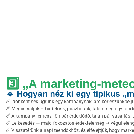
3️⃣ „A marketing-mete
🔹 Hogyan néz ki egy tipikus „
☄️ Időnként nekiugrunk egy kampánynak, amikor eszünkbe jut
☄️ Megcsináljuk – hirdetünk, posztolunk, talán még egy landi
☄️ A kampány lemegy, jön pár érdeklődő, talán pár vásárlás is
☄️ Lelkesedés ➝ majd fokozatos érdektelenség ➝ végül eleng
☄️ Visszatérünk a napi teendőkhöz, és elfelejtjük, hogy mark