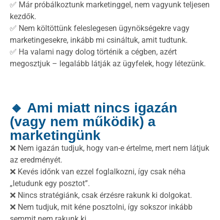
✅ Már próbálkoztunk marketinggel, nem vagyunk teljesen
kezdők.
✅ Nem költöttünk feleslegesen ügynökségekre vagy
marketingesekre, inkább mi csináltuk, amit tudtunk.
✅ Ha valami nagy dolog történik a cégben, azért
megosztjuk – legalább látják az ügyfelek, hogy létezünk.
🔸 Ami miatt nincs igazán
(vagy nem működik) a
marketingünk
❌ Nem igazán tudjuk, hogy van-e értelme, mert nem látjuk
az eredményét.
❌ Kevés időnk van ezzel foglalkozni, így csak néha
„letudunk egy posztot”.
❌ Nincs stratégiánk, csak érzésre rakunk ki dolgokat.
❌ Nem tudjuk, mit kéne posztolni, így sokszor inkább
semmit nem rakunk ki.