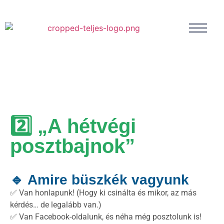
2️⃣ „A hétvégi
posztbajnok”
🔹 Amire büszkék vagyunk
✅ Van honlapunk! (Hogy ki csinálta és mikor, az más
kérdés… de legalább van.)
✅ Van Facebook-oldalunk, és néha még posztolunk is!