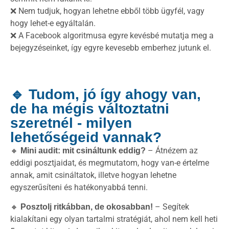
❌ Nem tudjuk, hogyan lehetne ebből több ügyfél, vagy
hogy lehet-e egyáltalán.
❌ A Facebook algoritmusa egyre kevésbé mutatja meg a
bejegyzéseinket, így egyre kevesebb emberhez jutunk el.
🔹 Tudom, jó így ahogy van,
de ha mégis változtatni
szeretnél - milyen
lehetőségeid vannak?
🔸
– Átnézem az
Mini audit: mit csináltunk eddig?
eddigi posztjaidat, és megmutatom, hogy van-e értelme
annak, amit csináltatok, illetve hogyan lehetne
egyszerűsíteni és hatékonyabbá tenni.
🔸
– Segítek
Posztolj ritkábban, de okosabban!
kialakítani egy olyan tartalmi stratégiát, ahol nem kell heti