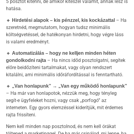
5 posztot kitenni, de amikor kiteszel valamit, annak lesz is
hatása.
🔸
– Ha
Hirdetési alapok – kis pénzzel, kis kockázattal
szeretnéd, megmutatom, hogyan tudsz minimális
költségvetéssel, de hatékonyan hirdetni, hogy végre láss
is valami eredményt.
🔸
Automatizálás – hogy ne kelljen minden héten
– Ha nincs időd posztolgatni, segítek
gondolkodni rajta
előre beidőzíteni tartalmakat, vagy olyan rendszert
kitalálni, ami minimális időráfordítással is fenntartható.
🔸
„Van honlapunk” → „Van egy működő honlapunk”
– Ha már van honlapotok, nézzük meg, hogy tényleg
segít-e ügyfeleket hozni, vagy csak „porfogó” az
interneten. Egy gyors elemzéssel kiderítjük, mit érdemes
rajta frissíteni.
Nem kell minden nap posztolnod, és nem kell órákat
töltened a marketinggel. De ha már csinálod, mi lenne, ha